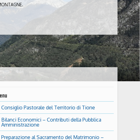
 MONTAGNE.
enu
Consiglio Pastorale del Territorio di Tione
Bilanci Economici – Contributi della Pubblica
Amministrazione
Preparazione al Sacramento del Matrimonio –