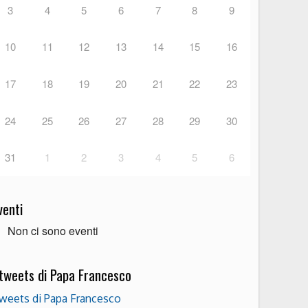
3
4
5
6
7
8
9
10
11
12
13
14
15
16
17
18
19
20
21
22
23
24
25
26
27
28
29
30
31
1
2
3
4
5
6
venti
Non ci sono eventi
 tweets di Papa Francesco
weets di Papa Francesco