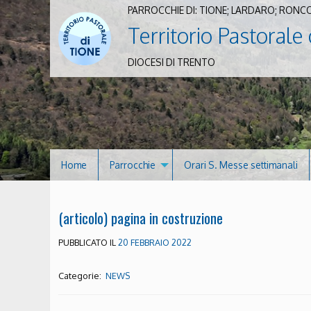
PARROCCHIE DI: TIONE; LARDARO; RONC
Territorio Pastorale 
DIOCESI DI TRENTO
Home
Parrocchie
Orari S. Messe settimanali
(articolo) pagina in costruzione
PUBBLICATO IL
20 FEBBRAIO 2022
Categorie:
NEWS