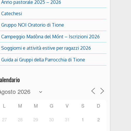
Anno pastorale 2025 – 2026
Catechesi
Gruppo NOI Oratorio di Tione
Campeggio Madòna del Mónt – Iscrizioni 2026
Soggiorni e attività estive per ragazzi 2026
Guida ai Gruppi della Parrocchia di Tione
alendario
L
M
M
G
V
S
D
27
28
29
30
31
1
2